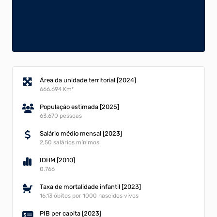
Área da unidade territorial [2024]
666.694 Km²
População estimada [2025]
63.670 pessoas
Salário médio mensal [2023]
2,50 salários mínimos
IDHM [2010]
0.766
Taxa de mortalidade infantil [2023]
16,13 óbitos por 1000 nascidos vivos
PIB per capita [2023]