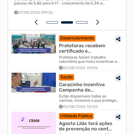
passou de 5,86 para 6,17 - crescimento de 5,3% e
superação da marca de 6 pontos.
07/08/2026 09h36
0
Desenvolvimento
Protetoras recebem
certificado e
fortalecem vínculos
Protetoras fazem trabalho
pela causa animal em
voluntário que inclui incentivar e
encaminhar animais para a
Carazi...
06/08/2026 10h06
castração, mas precisam do apoio
da comunidade.
Saúde
Carazinho incentiva
Campanha de
Multivacinação que
Estão disponíveis todas as
começou neste mês
vacinas, inclusive a que protege
contra o sarampo, recomendada
04/08/2026 15h20
devido aos casos recentes que
foram confirmados no Brasil.
Utilidade Pública
Agosto Lilás terá ações
de prevenção no centro