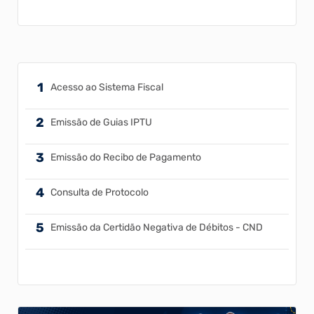
Carazinho encanta e
incentiva novos
Programação aberta à toda a
artistas
comunidade, totalmente gratuita,
vai até domingo, dia 25 de julho.
23/07/2026 14h56
Acesso ao Sistema Fiscal
Emissão de Guias IPTU
Emissão do Recibo de Pagamento
Consulta de Protocolo
Emissão da Certidão Negativa de Débitos - CND