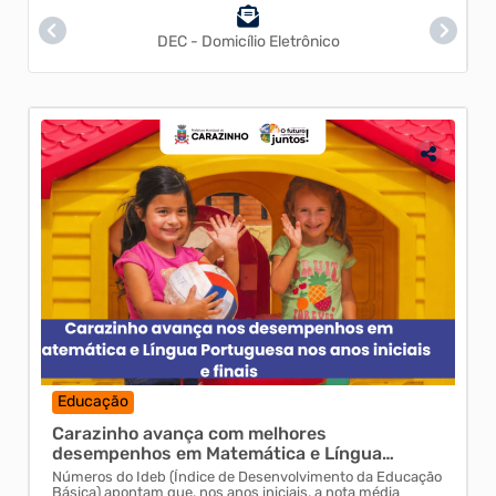
DEC - Domicílio Eletrônico
Educação
Uti
aço
Carazinho avança com melhores
Mun
desempenhos em Matemática e Língua
hoj
Portuguesa nos anos iniciais e fina...
Números do Ideb (Índice de Desenvolvimento da Educação
Aten
Básica) apontam que, nos anos iniciais, a nota média
fará